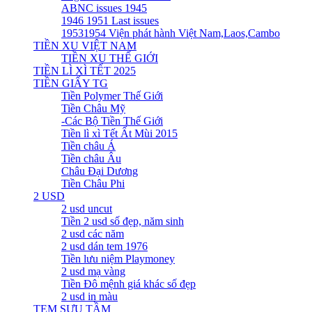
ABNC issues 1945
1946 1951 Last issues
19531954 Viện phát hành Việt Nam,Laos,Cambo
TIỀN XU VIỆT NAM
TIỀN XU THẾ GIỚI
TIỀN LÌ XÌ TẾT 2025
TIỀN GIẤY TG
Tiền Polymer Thế Giới
Tiền Châu Mỹ
-Các Bộ Tiền Thế Giới
Tiền lì xì Tết Ất Mùi 2015
Tiền châu Á
Tiền châu Âu
Châu Đại Dương
Tiền Châu Phi
2 USD
2 usd uncut
Tiền 2 usd số đẹp, năm sinh
2 usd các năm
2 usd dán tem 1976
Tiền lưu niệm Playmoney
2 usd mạ vàng
Tiền Đô mệnh giá khác số đẹp
2 usd in màu
TEM SƯU TẦM