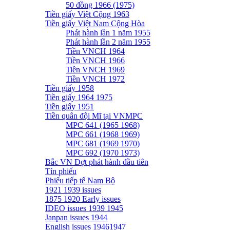
50 đồng 1966 (1975)
Tiền giấy Việt Cộng 1963
Tiền giấy Việt Nam Cộng Hòa
Phát hành lần 1 năm 1955
Phát hành lần 2 năm 1955
Tiền VNCH 1964
Tiền VNCH 1966
Tiền VNCH 1969
Tiền VNCH 1972
Tiền giấy 1958
Tiền giấy 1964 1975
Tiền giấy 1951
Tiền quân đội Mĩ tại VNMPC
MPC 641 (1965 1968)
MPC 661 (1968 1969)
MPC 681 (1969 1970)
MPC 692 (1970 1973)
Bắc VN Đợt phát hành đầu tiên
Tín phiếu
Phiếu tiếp tế Nam Bộ
1921 1939 issues
1875 1920 Early issues
IDEO issues 1939 1945
Janpan issues 1944
English issues 19461947