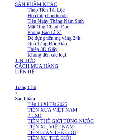
SẢN PHẨM KHÁC
Tháp Tiền Tài Lộc
Hoa tulip handmade
Tiền Ngày Tháng Năm Sinh
Mật Ong Chanh Đào
Phong Bao Lì Xì
Đế đựng tiền mạ vàng 24k
Quà Tặng Độc Đáo
Thiệp 3D Giấy
Khung tiền các loại
TIN TỨC
CÁCH MUA HÀNG
LIÊN HỆ
Trang Chủ
>
Sản Phẩm
Tiền Lì Xì Tết 2025
TIỀN XƯA VIỆT NAM
2 USD
TIỀN THẾ GIỚI TỪNG NƯỚC
TIỀN XU VIỆT NAM
TIỀN GIẤY THẾ GIỚI
TIỀN XU THẾ GIỚI