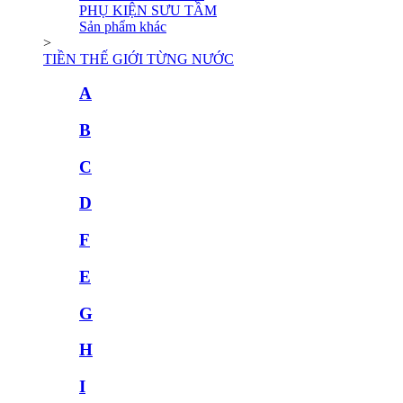
PHỤ KIỆN SƯU TẦM
Sản phẩm khác
>
TIỀN THẾ GIỚI TỪNG NƯỚC
A
B
C
D
F
E
G
H
I