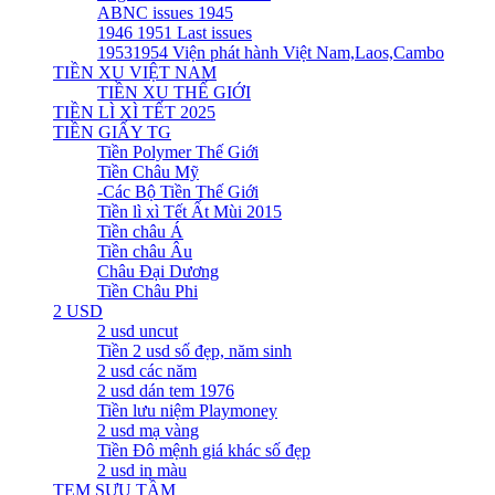
ABNC issues 1945
1946 1951 Last issues
19531954 Viện phát hành Việt Nam,Laos,Cambo
TIỀN XU VIỆT NAM
TIỀN XU THẾ GIỚI
TIỀN LÌ XÌ TẾT 2025
TIỀN GIẤY TG
Tiền Polymer Thế Giới
Tiền Châu Mỹ
-Các Bộ Tiền Thế Giới
Tiền lì xì Tết Ất Mùi 2015
Tiền châu Á
Tiền châu Âu
Châu Đại Dương
Tiền Châu Phi
2 USD
2 usd uncut
Tiền 2 usd số đẹp, năm sinh
2 usd các năm
2 usd dán tem 1976
Tiền lưu niệm Playmoney
2 usd mạ vàng
Tiền Đô mệnh giá khác số đẹp
2 usd in màu
TEM SƯU TẦM