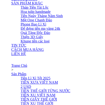
SẢN PHẨM KHÁC
Tháp Tiền Tài Lộc
Hoa tulip handmade
Tiền Ngày Tháng Năm Sinh
Mật Ong Chanh Đào
Phong Bao Lì Xì
Đế đựng tiền mạ vàng 24k
Quà Tặng Độc Đáo
Thiệp 3D Giấy
Khung tiền các loại
TIN TỨC
CÁCH MUA HÀNG
LIÊN HỆ
Trang Chủ
>
Sản Phẩm
Tiền Lì Xì Tết 2025
TIỀN XƯA VIỆT NAM
2 USD
TIỀN THẾ GIỚI TỪNG NƯỚC
TIỀN XU VIỆT NAM
TIỀN GIẤY THẾ GIỚI
TIỀN XU THẾ GIỚI