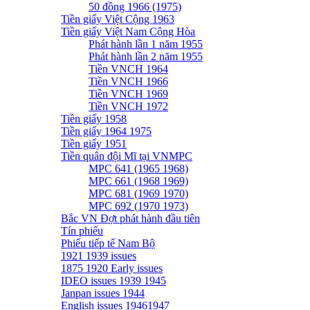
50 đồng 1966 (1975)
Tiền giấy Việt Cộng 1963
Tiền giấy Việt Nam Cộng Hòa
Phát hành lần 1 năm 1955
Phát hành lần 2 năm 1955
Tiền VNCH 1964
Tiền VNCH 1966
Tiền VNCH 1969
Tiền VNCH 1972
Tiền giấy 1958
Tiền giấy 1964 1975
Tiền giấy 1951
Tiền quân đội Mĩ tại VNMPC
MPC 641 (1965 1968)
MPC 661 (1968 1969)
MPC 681 (1969 1970)
MPC 692 (1970 1973)
Bắc VN Đợt phát hành đầu tiên
Tín phiếu
Phiếu tiếp tế Nam Bộ
1921 1939 issues
1875 1920 Early issues
IDEO issues 1939 1945
Janpan issues 1944
English issues 19461947