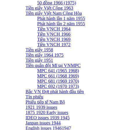
50 đồng 1966 (1975)
Tiền giấy Việt Cộng 1963
Tiền giấy Việt Nam Cộng Hòa
Phát hành lần 1 năm 1955
Phát hành lần 2 năm 1955
Tiền VNCH 1964
Tiền VNCH 1966
Tiền VNCH 1969
Tiền VNCH 1972
Tiền giấy 1958
Tiền giấy 1964 1975
Tiền giấy 1951
Tiền quân đội Mĩ tại VNMPC
MPC 641 (1965 1968)
MPC 661 (1968 1969)
MPC 681 (1969 1970)
MPC 692 (1970 1973)
Bắc VN Đợt phát hành đầu tiên
Tín phiếu
Phiếu tiếp tế Nam Bộ
1921 1939 issues
1875 1920 Early issues
IDEO issues 1939 1945
Janpan issues 1944
English issues 19461947