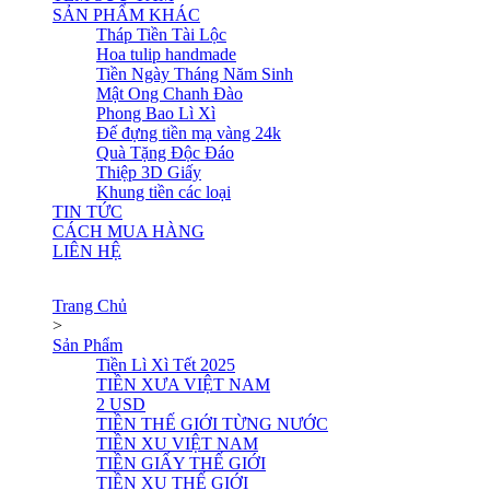
SẢN PHẨM KHÁC
Tháp Tiền Tài Lộc
Hoa tulip handmade
Tiền Ngày Tháng Năm Sinh
Mật Ong Chanh Đào
Phong Bao Lì Xì
Đế đựng tiền mạ vàng 24k
Quà Tặng Độc Đáo
Thiệp 3D Giấy
Khung tiền các loại
TIN TỨC
CÁCH MUA HÀNG
LIÊN HỆ
Trang Chủ
>
Sản Phẩm
Tiền Lì Xì Tết 2025
TIỀN XƯA VIỆT NAM
2 USD
TIỀN THẾ GIỚI TỪNG NƯỚC
TIỀN XU VIỆT NAM
TIỀN GIẤY THẾ GIỚI
TIỀN XU THẾ GIỚI