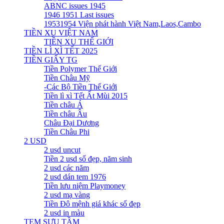
ABNC issues 1945
1946 1951 Last issues
19531954 Viện phát hành Việt Nam,Laos,Cambo
TIỀN XU VIỆT NAM
TIỀN XU THẾ GIỚI
TIỀN LÌ XÌ TẾT 2025
TIỀN GIẤY TG
Tiền Polymer Thế Giới
Tiền Châu Mỹ
-Các Bộ Tiền Thế Giới
Tiền lì xì Tết Ất Mùi 2015
Tiền châu Á
Tiền châu Âu
Châu Đại Dương
Tiền Châu Phi
2 USD
2 usd uncut
Tiền 2 usd số đẹp, năm sinh
2 usd các năm
2 usd dán tem 1976
Tiền lưu niệm Playmoney
2 usd mạ vàng
Tiền Đô mệnh giá khác số đẹp
2 usd in màu
TEM SƯU TẦM