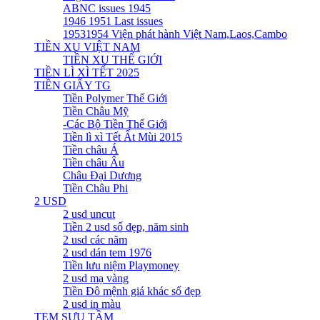
ABNC issues 1945
1946 1951 Last issues
19531954 Viện phát hành Việt Nam,Laos,Cambo
TIỀN XU VIỆT NAM
TIỀN XU THẾ GIỚI
TIỀN LÌ XÌ TẾT 2025
TIỀN GIẤY TG
Tiền Polymer Thế Giới
Tiền Châu Mỹ
-Các Bộ Tiền Thế Giới
Tiền lì xì Tết Ất Mùi 2015
Tiền châu Á
Tiền châu Âu
Châu Đại Dương
Tiền Châu Phi
2 USD
2 usd uncut
Tiền 2 usd số đẹp, năm sinh
2 usd các năm
2 usd dán tem 1976
Tiền lưu niệm Playmoney
2 usd mạ vàng
Tiền Đô mệnh giá khác số đẹp
2 usd in màu
TEM SƯU TẦM