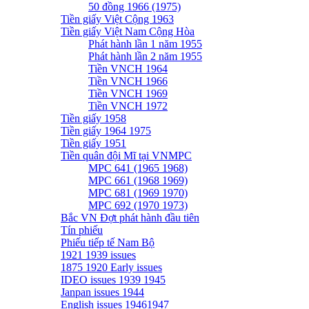
50 đồng 1966 (1975)
Tiền giấy Việt Cộng 1963
Tiền giấy Việt Nam Cộng Hòa
Phát hành lần 1 năm 1955
Phát hành lần 2 năm 1955
Tiền VNCH 1964
Tiền VNCH 1966
Tiền VNCH 1969
Tiền VNCH 1972
Tiền giấy 1958
Tiền giấy 1964 1975
Tiền giấy 1951
Tiền quân đội Mĩ tại VNMPC
MPC 641 (1965 1968)
MPC 661 (1968 1969)
MPC 681 (1969 1970)
MPC 692 (1970 1973)
Bắc VN Đợt phát hành đầu tiên
Tín phiếu
Phiếu tiếp tế Nam Bộ
1921 1939 issues
1875 1920 Early issues
IDEO issues 1939 1945
Janpan issues 1944
English issues 19461947