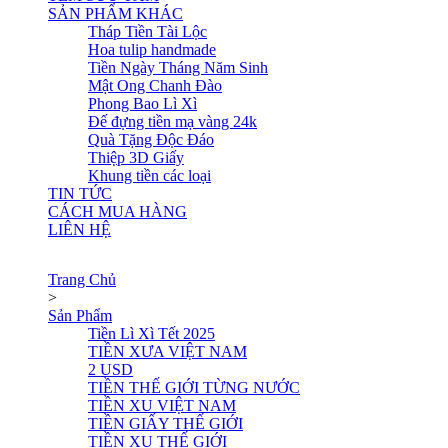
SẢN PHẨM KHÁC
Tháp Tiền Tài Lộc
Hoa tulip handmade
Tiền Ngày Tháng Năm Sinh
Mật Ong Chanh Đào
Phong Bao Lì Xì
Đế đựng tiền mạ vàng 24k
Quà Tặng Độc Đáo
Thiệp 3D Giấy
Khung tiền các loại
TIN TỨC
CÁCH MUA HÀNG
LIÊN HỆ
Trang Chủ
>
Sản Phẩm
Tiền Lì Xì Tết 2025
TIỀN XƯA VIỆT NAM
2 USD
TIỀN THẾ GIỚI TỪNG NƯỚC
TIỀN XU VIỆT NAM
TIỀN GIẤY THẾ GIỚI
TIỀN XU THẾ GIỚI