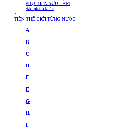
PHỤ KIỆN SƯU TẦM
Sản phẩm khác
>
TIỀN THẾ GIỚI TỪNG NƯỚC
A
B
C
D
F
E
G
H
I