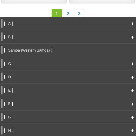
1
2
3
+
A
+
B
Samoa (Western Samoa)
+
C
+
D
+
E
+
F
+
G
+
H