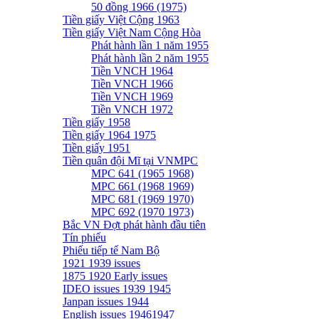
50 đồng 1966 (1975)
Tiền giấy Việt Cộng 1963
Tiền giấy Việt Nam Cộng Hòa
Phát hành lần 1 năm 1955
Phát hành lần 2 năm 1955
Tiền VNCH 1964
Tiền VNCH 1966
Tiền VNCH 1969
Tiền VNCH 1972
Tiền giấy 1958
Tiền giấy 1964 1975
Tiền giấy 1951
Tiền quân đội Mĩ tại VNMPC
MPC 641 (1965 1968)
MPC 661 (1968 1969)
MPC 681 (1969 1970)
MPC 692 (1970 1973)
Bắc VN Đợt phát hành đầu tiên
Tín phiếu
Phiếu tiếp tế Nam Bộ
1921 1939 issues
1875 1920 Early issues
IDEO issues 1939 1945
Janpan issues 1944
English issues 19461947