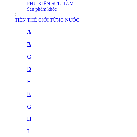
PHỤ KIỆN SƯU TẦM
Sản phẩm khác
>
TIỀN THẾ GIỚI TỪNG NƯỚC
A
B
C
D
F
E
G
H
I