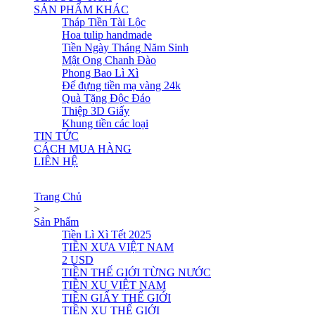
SẢN PHẨM KHÁC
Tháp Tiền Tài Lộc
Hoa tulip handmade
Tiền Ngày Tháng Năm Sinh
Mật Ong Chanh Đào
Phong Bao Lì Xì
Đế đựng tiền mạ vàng 24k
Quà Tặng Độc Đáo
Thiệp 3D Giấy
Khung tiền các loại
TIN TỨC
CÁCH MUA HÀNG
LIÊN HỆ
Trang Chủ
>
Sản Phẩm
Tiền Lì Xì Tết 2025
TIỀN XƯA VIỆT NAM
2 USD
TIỀN THẾ GIỚI TỪNG NƯỚC
TIỀN XU VIỆT NAM
TIỀN GIẤY THẾ GIỚI
TIỀN XU THẾ GIỚI