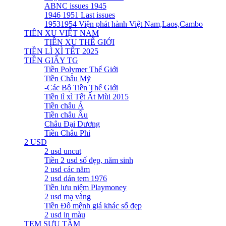
ABNC issues 1945
1946 1951 Last issues
19531954 Viện phát hành Việt Nam,Laos,Cambo
TIỀN XU VIỆT NAM
TIỀN XU THẾ GIỚI
TIỀN LÌ XÌ TẾT 2025
TIỀN GIẤY TG
Tiền Polymer Thế Giới
Tiền Châu Mỹ
-Các Bộ Tiền Thế Giới
Tiền lì xì Tết Ất Mùi 2015
Tiền châu Á
Tiền châu Âu
Châu Đại Dương
Tiền Châu Phi
2 USD
2 usd uncut
Tiền 2 usd số đẹp, năm sinh
2 usd các năm
2 usd dán tem 1976
Tiền lưu niệm Playmoney
2 usd mạ vàng
Tiền Đô mệnh giá khác số đẹp
2 usd in màu
TEM SƯU TẦM