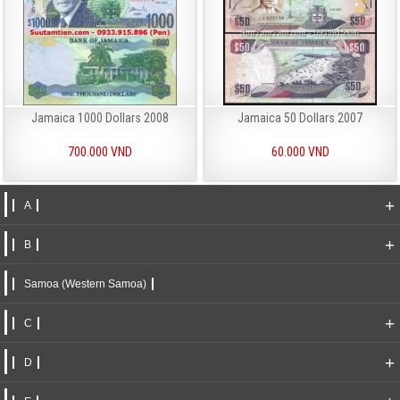
Jamaica 1000 Dollars 2008
Jamaica 50 Dollars 2007
700.000 VND
60.000 VND
+
A
+
B
Samoa (Western Samoa)
+
C
+
D