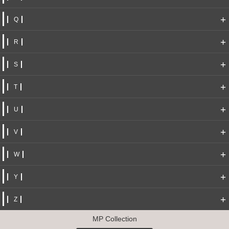
+
Q
+
R
+
S
+
T
+
U
+
V
+
W
+
Y
+
Z
MP Collection