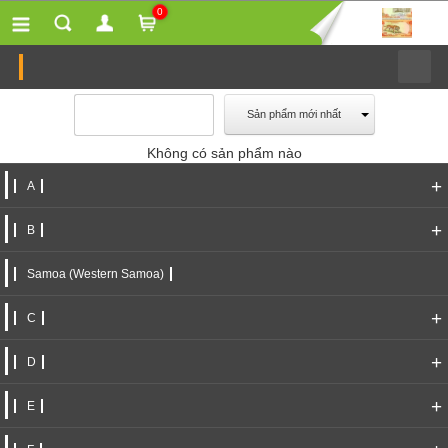
0
Sản phẩm mới nhất
Không có sản phẩm nào
+
A
+
B
Samoa (Western Samoa)
+
C
+
D
+
E