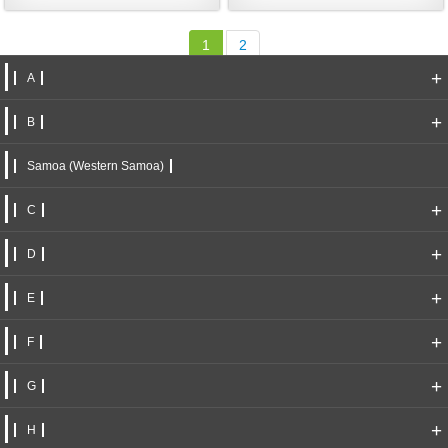
1
2
+
A
+
B
Samoa (Western Samoa)
+
C
+
D
+
E
+
F
+
G
+
H