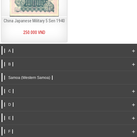
China Japanese Military 5 Sen 1940
250.000 VND
+
A
+
B
Samoa (Western Samoa)
+
C
+
D
+
E
+
F