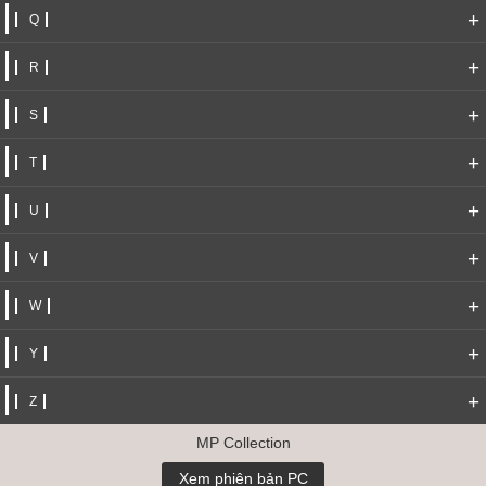
+
Q
+
R
+
S
+
T
+
U
+
V
+
W
+
Y
+
Z
MP Collection
Xem phiên bản PC