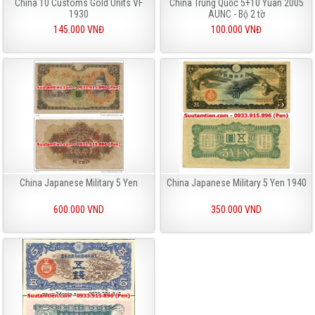
China 10 Customs Gold Units VF
China Trung Quốc 5+10 Yuan 2005
1930
AUNC - Bộ 2 tờ
145.000 VNĐ
100.000 VNĐ
China Japanese Military 5 Yen
China Japanese Military 5 Yen 1940
600.000 VND
350.000 VND