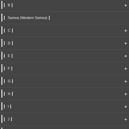
+
B
Samoa (Western Samoa)
+
C
+
D
+
E
+
F
+
G
+
H
+
I
+
J