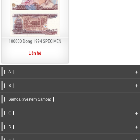
100000 Dong 1994 SPECIMEN
Liên hệ
+
A
+
B
Samoa (Western Samoa)
+
C
+
D