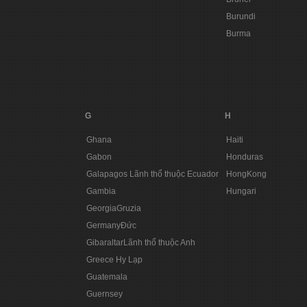
Burundi
Burma
G
H
Ghana
Haiti
Gabon
Honduras
Galapagos Lãnh thổ thuộc Ecuador
HongKong
Gambia
Hungari
GeorgiaGruzia
GermanyĐức
GibaraltarLãnh thổ thuộc Anh
Greece Hy Lạp
Guatemala
Guernsey