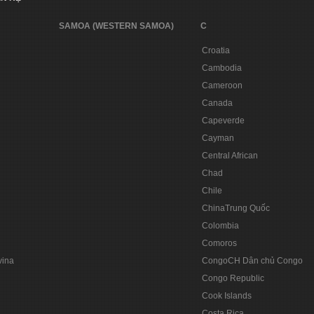
SAMOA (WESTERN SAMOA)
C
Croatia
Cambodia
Cameroon
Canada
Capeverde
Cayman
Central African
Chad
Chile
ChinaTrung Quốc
Colombia
Comoros
vina
CongoCH Dân chủ Congo
Congo Republic
Cook Islands
Costa Rica