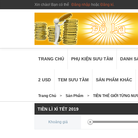
Xin chào! Bạn có thể
Đăng nhập
hoặc
Đăng kí
.
TRANG CHỦ
PHỤ KIỆN SƯU TẦM
DANH S
2 USD
TEM SƯU TẦM
SẢN PHẨM KHÁC
Trang Chủ
>
Sản Phẩm
>
TIỀN THẾ GIỚI TỪNG N
TIỀN LÌ XÌ TẾT 2019
Khoảng giá