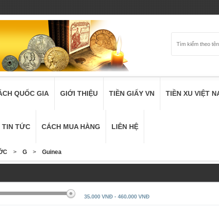
ÁCH QUỐC GIA
GIỚI THIỆU
TIỀN GIẤY VN
TIỀN XU VIỆT 
TIN TỨC
CÁCH MUA HÀNG
LIÊN HỆ
ƯỚC
>
G
>
Guinea