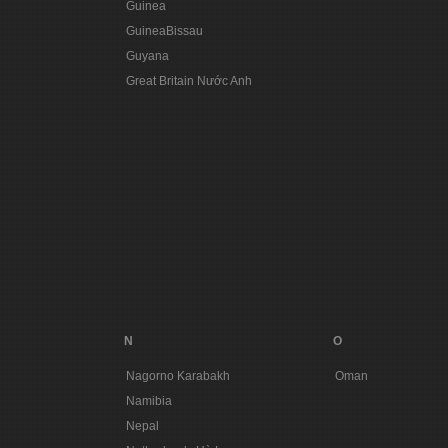
Guinea
GuineaBissau
Guyana
Great Britain Nước Anh
N
O
Nagorno Karabakh
Oman
Namibia
Nepal