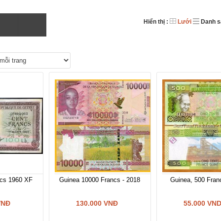
Hiển thị :
Lưới
Danh s
Đập Bái Thượng - Những câu chuyện 
ncs 1960 XF
Guinea 10000 Francs - 2018 - UNC
Guinea, 500 Fran
VNĐ
130.000 VNĐ
55.000 VN