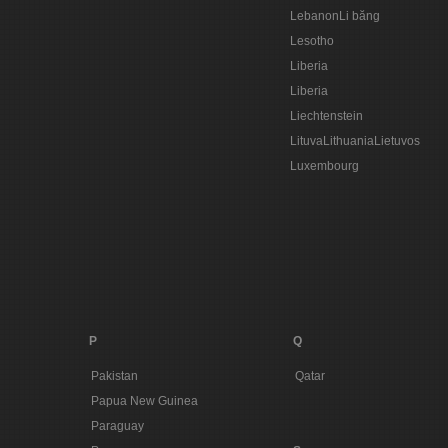
LebanonLi băng
Lesotho
Liberia
Liberia
Liechtenstein
LituvaLithuaniaLietuvos
Luxembourg
P
Q
Pakistan
Qatar
Papua New Guinea
Paraguay