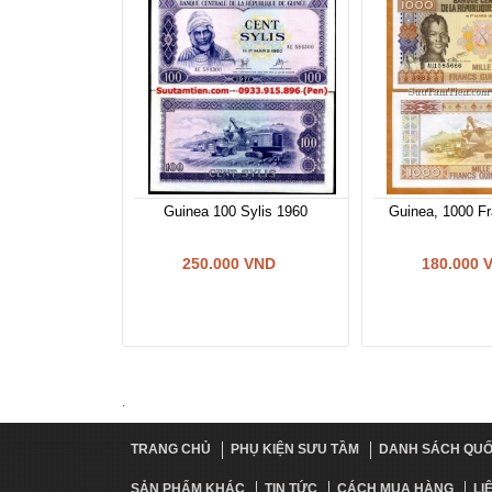
Guinea 100 Sylis 1960
Guinea, 1000 Fr
250.000 VND
180.000 
TRANG CHỦ
PHỤ KIỆN SƯU TẦM
DANH SÁCH QUỐ
SẢN PHẨM KHÁC
TIN TỨC
CÁCH MUA HÀNG
LI