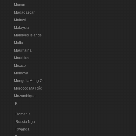
Macao
Madagascar
Malawi
Malaysia
Maldives Islands
Malta
Mauritaina
Mauritius
Mexico
Moldova
MongoliaMông Cổ
Morocco Ma Rốc
Mozambique
R
Romania
Russia Nga
Rwanda