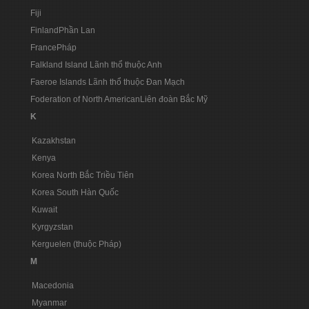
Fiji
FinlandPhần Lan
FrancePháp
Falkland Island Lãnh thổ thuộc Anh
Faeroe Islands Lãnh thổ thuộc Đan Mạch
Foderation of North AmericanLiên đoàn Bắc Mỹ
K
Kazakhstan
Kenya
Korea North Bắc Triều Tiên
Korea South Hàn Quốc
Kuwait
Kyrgyzstan
Kerguelen (thuộc Pháp)
M
Macedonia
Myanmar