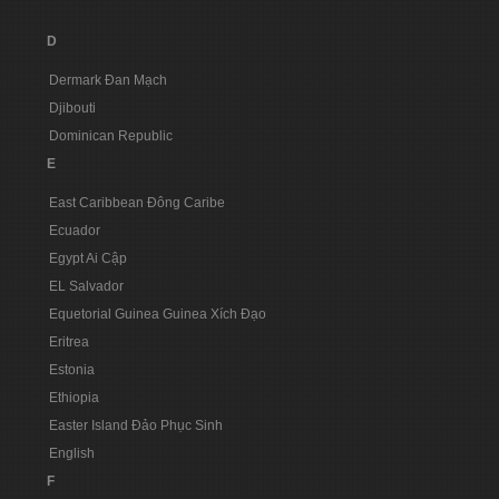
D
Dermark Đan Mạch
Djibouti
Dominican Republic
E
East Caribbean Đông Caribe
Ecuador
Egypt Ai Cập
EL Salvador
Equetorial Guinea Guinea Xích Đạo
Eritrea
Estonia
Ethiopia
Easter Island Đảo Phục Sinh
English
F