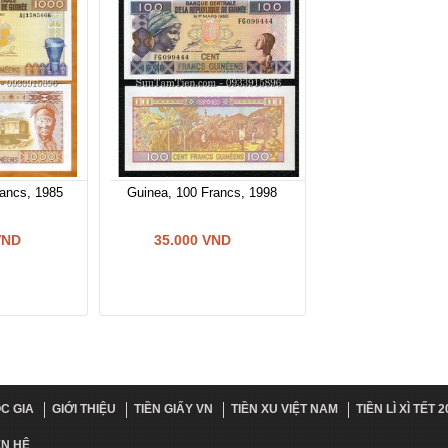
ancs, 1985
Guinea, 100 Francs, 1998
VND
35.000 VND
C GIA
GIỚI THIỆU
TIỀN GIẤY VN
TIỀN XU VIỆT NAM
TIỀN LÌ XÌ TẾT 
ÊN HỆ