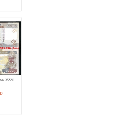
ncs 2006
ND