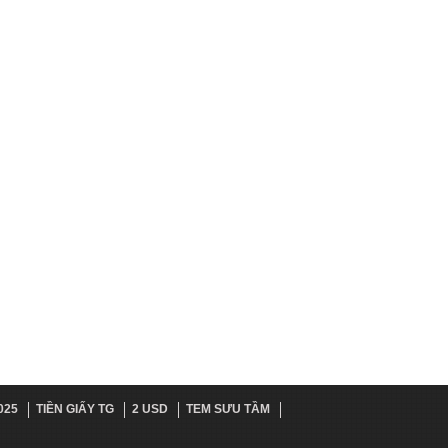
2025
TIỀN GIẤY TG
2 USD
TEM SƯU TẦM