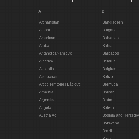
A
B
Afghanistan
Bangladesh
Albani
Bulgaria
American
Bahamas
Aruba
Bahrain
AntancticaNam cực
Barbados
Algerica
Belarus
Australia
Belgium
Azerbaijan
Belize
Arctic Territories Bắc cực
Bermuda
Armenia
Bhutan
Argentina
Biafra
Angola
Bolivia
Austria Áo
Bosmia and Herzego
Botswana
Brazil
Brunei