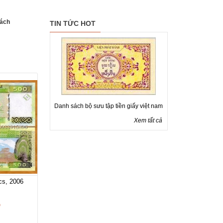
ách
TIN TỨC HOT
ly kì về cuộc đời người thăm dò chân...
Danh sách bộ sưu tập tiền giấy việt nam
TIỀN CÁC NƯỚC CHÂU
Xem tất cả
cs, 2006
D