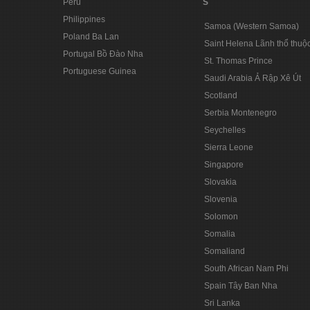
Peru
S
Philippines
Samoa (Western Samoa)
Poland Ba Lan
Saint Helena Lãnh thổ thuộ
Portugal Bồ Đào Nha
St. Thomas Prince
Portuguese Guinea
Saudi Arabia Ả Rập Xê Út
Scotland
Serbia Montenegro
Seychelles
Sierra Leone
Singapore
Slovakia
Slovenia
Solomon
Somalia
Somaliand
South African Nam Phi
Spain Tây Ban Nha
Sri Lanka