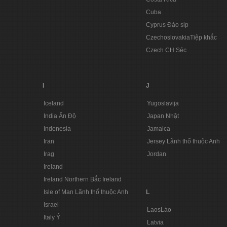
Cuba
Cyprus Đảo sip
CzechoslovakiaTiệp khắc
Czech CH Séc
I
J
Iceland
Yugoslavija
India Ấn Độ
Japan Nhật
Indonesia
Jamaica
Iran
Jersey Lãnh thổ thuộc Anh
Irag
Jordan
Ireland
Ireland Northern Bắc Ireland
Isle of Man Lãnh thổ thuộc Anh
L
Israel
LaosLào
Italy Ý
Latvia