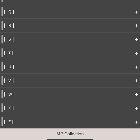
+
Q
+
R
+
S
+
T
+
U
+
V
+
W
+
Y
+
Z
MP Collection