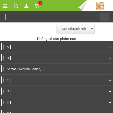
0
Sản phẩm mới nhất
Không có sản phẩm nào
+
A
+
B
Samoa (Western Samoa)
+
C
+
D
+
E