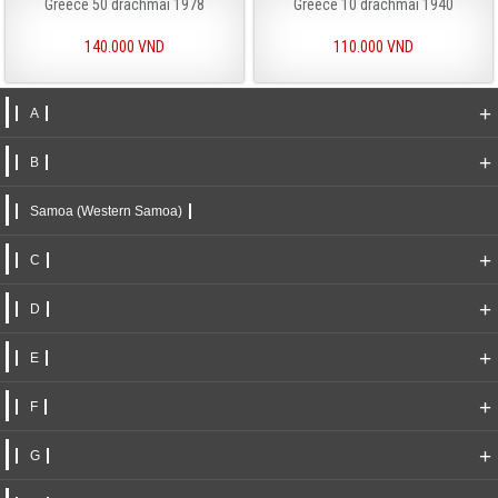
Greece 50 drachmai 1978
Greece 10 drachmai 1940
140.000 VND
110.000 VND
+
A
+
B
Samoa (Western Samoa)
+
C
+
D
+
E
+
F
+
G