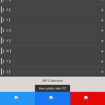
+
S
+
T
+
U
+
V
+
W
+
Y
+
Z
MP Collection
Xem phiên bản PC