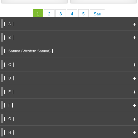
1
2
3
4
5
Sau
+
A
+
B
Samoa (Western Samoa)
+
C
+
D
+
E
+
F
+
G
+
H