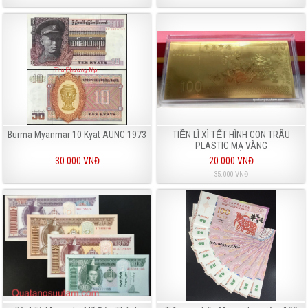
Burma Myanmar 10 Kyat AUNC 1973
TIỀN LÌ XÌ TẾT HÌNH CON TRÂU
PLASTIC MẠ VÀNG
30.000 VNĐ
20.000 VNĐ
35.000 VNĐ