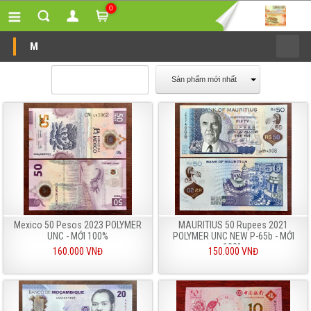
0
M
Sản phẩm mới nhất
Mexico 50 Pesos 2023 POLYMER
MAURITIUS 50 Rupees 2021
UNC - MỚI 100%
POLYMER UNC NEW P-65b - MỚI
100%
160.000 VNĐ
150.000 VNĐ