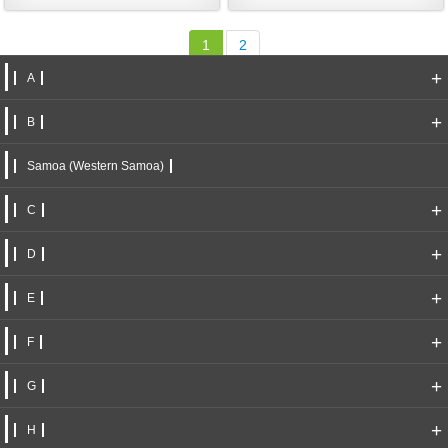
1
2
+
A
+
B
Samoa (Western Samoa)
+
C
+
D
+
E
+
F
+
G
+
H