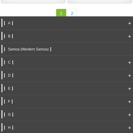
1
2
+
A
+
B
Samoa (Western Samoa)
+
C
+
D
+
E
+
F
+
G
+
H