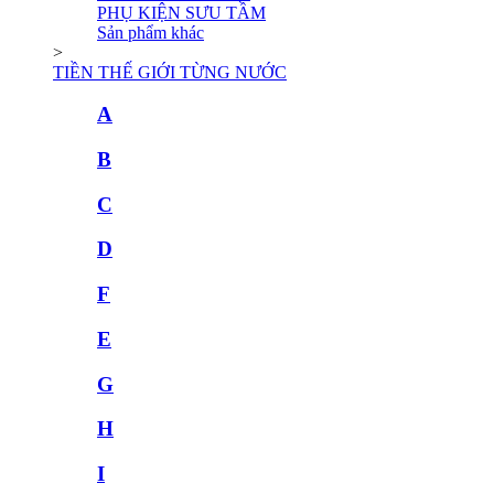
PHỤ KIỆN SƯU TẦM
Sản phẩm khác
>
TIỀN THẾ GIỚI TỪNG NƯỚC
A
B
C
D
F
E
G
H
I