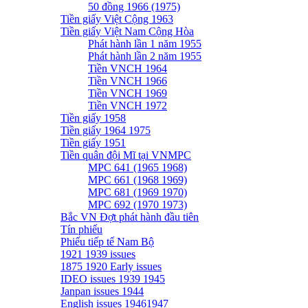
50 đồng 1966 (1975)
Tiền giấy Việt Cộng 1963
Tiền giấy Việt Nam Cộng Hòa
Phát hành lần 1 năm 1955
Phát hành lần 2 năm 1955
Tiền VNCH 1964
Tiền VNCH 1966
Tiền VNCH 1969
Tiền VNCH 1972
Tiền giấy 1958
Tiền giấy 1964 1975
Tiền giấy 1951
Tiền quân đội Mĩ tại VNMPC
MPC 641 (1965 1968)
MPC 661 (1968 1969)
MPC 681 (1969 1970)
MPC 692 (1970 1973)
Bắc VN Đợt phát hành đầu tiên
Tín phiếu
Phiếu tiếp tế Nam Bộ
1921 1939 issues
1875 1920 Early issues
IDEO issues 1939 1945
Janpan issues 1944
English issues 19461947