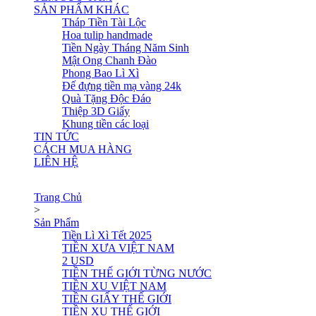
SẢN PHẨM KHÁC
Tháp Tiền Tài Lộc
Hoa tulip handmade
Tiền Ngày Tháng Năm Sinh
Mật Ong Chanh Đào
Phong Bao Lì Xì
Đế đựng tiền mạ vàng 24k
Quà Tặng Độc Đáo
Thiệp 3D Giấy
Khung tiền các loại
TIN TỨC
CÁCH MUA HÀNG
LIÊN HỆ
Trang Chủ
>
Sản Phẩm
Tiền Lì Xì Tết 2025
TIỀN XƯA VIỆT NAM
2 USD
TIỀN THẾ GIỚI TỪNG NƯỚC
TIỀN XU VIỆT NAM
TIỀN GIẤY THẾ GIỚI
TIỀN XU THẾ GIỚI