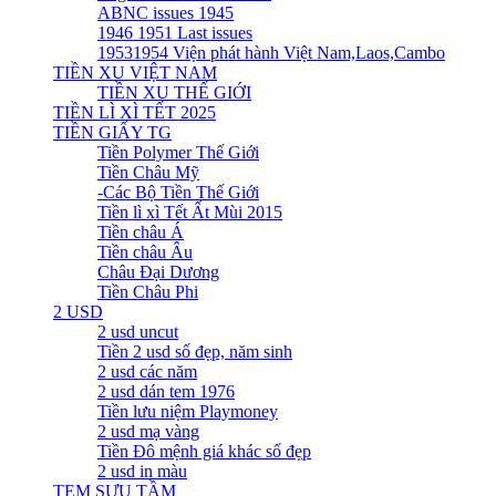
ABNC issues 1945
1946 1951 Last issues
19531954 Viện phát hành Việt Nam,Laos,Cambo
TIỀN XU VIỆT NAM
TIỀN XU THẾ GIỚI
TIỀN LÌ XÌ TẾT 2025
TIỀN GIẤY TG
Tiền Polymer Thế Giới
Tiền Châu Mỹ
-Các Bộ Tiền Thế Giới
Tiền lì xì Tết Ất Mùi 2015
Tiền châu Á
Tiền châu Âu
Châu Đại Dương
Tiền Châu Phi
2 USD
2 usd uncut
Tiền 2 usd số đẹp, năm sinh
2 usd các năm
2 usd dán tem 1976
Tiền lưu niệm Playmoney
2 usd mạ vàng
Tiền Đô mệnh giá khác số đẹp
2 usd in màu
TEM SƯU TẦM