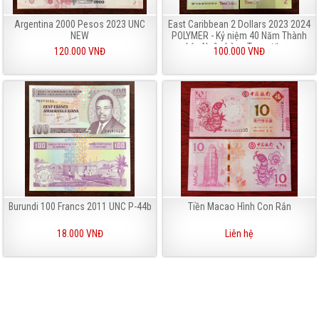
Argentina 2000 Pesos 2023 UNC
East Caribbean 2 Dollars 2023 2024
NEW
POLYMER - Kỷ niệm 40 Năm Thành
Lập Ngân hàng Trung Ương
120.000 VNĐ
100.000 VNĐ
Burundi 100 Francs 2011 UNC P-44b
Tiền Macao Hình Con Rắn
18.000 VNĐ
Liên hệ