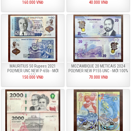
160.000 VNĐ
40.000 VNĐ
MAURITIUS 50 Rupees 2021
MOZAMBIQUE 20 METICAIS 2024
POLYMER UNC NEW P-65b - MỚI
POLYMER NEW P155 UNC - MỚI 100%
100%
150.000 VNĐ
70.000 VNĐ