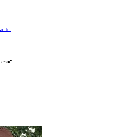
ản tin
o.com"