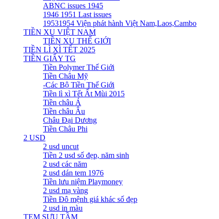
ABNC issues 1945
1946 1951 Last issues
19531954 Viện phát hành Việt Nam,Laos,Cambo
TIỀN XU VIỆT NAM
TIỀN XU THẾ GIỚI
TIỀN LÌ XÌ TẾT 2025
TIỀN GIẤY TG
Tiền Polymer Thế Giới
Tiền Châu Mỹ
-Các Bộ Tiền Thế Giới
Tiền lì xì Tết Ất Mùi 2015
Tiền châu Á
Tiền châu Âu
Châu Đại Dương
Tiền Châu Phi
2 USD
2 usd uncut
Tiền 2 usd số đẹp, năm sinh
2 usd các năm
2 usd dán tem 1976
Tiền lưu niệm Playmoney
2 usd mạ vàng
Tiền Đô mệnh giá khác số đẹp
2 usd in màu
TEM SƯU TẦM