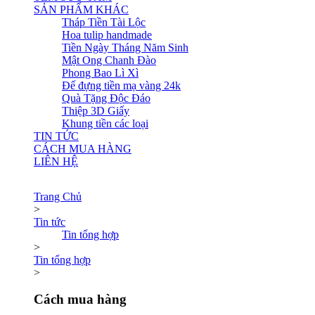
SẢN PHẨM KHÁC
Tháp Tiền Tài Lộc
Hoa tulip handmade
Tiền Ngày Tháng Năm Sinh
Mật Ong Chanh Đào
Phong Bao Lì Xì
Đế đựng tiền mạ vàng 24k
Quà Tặng Độc Đáo
Thiệp 3D Giấy
Khung tiền các loại
TIN TỨC
CÁCH MUA HÀNG
LIÊN HỆ
Trang Chủ
>
Tin tức
Tin tổng hợp
>
Tin tổng hợp
>
Cách mua hàng