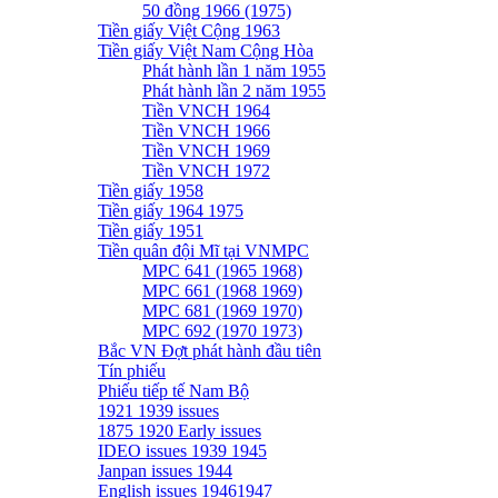
50 đồng 1966 (1975)
Tiền giấy Việt Cộng 1963
Tiền giấy Việt Nam Cộng Hòa
Phát hành lần 1 năm 1955
Phát hành lần 2 năm 1955
Tiền VNCH 1964
Tiền VNCH 1966
Tiền VNCH 1969
Tiền VNCH 1972
Tiền giấy 1958
Tiền giấy 1964 1975
Tiền giấy 1951
Tiền quân đội Mĩ tại VNMPC
MPC 641 (1965 1968)
MPC 661 (1968 1969)
MPC 681 (1969 1970)
MPC 692 (1970 1973)
Bắc VN Đợt phát hành đầu tiên
Tín phiếu
Phiếu tiếp tế Nam Bộ
1921 1939 issues
1875 1920 Early issues
IDEO issues 1939 1945
Janpan issues 1944
English issues 19461947