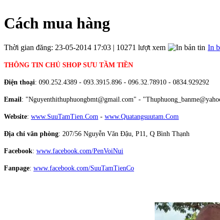
Cách mua hàng
Thời gian đăng: 23-05-2014 17:03 | 10271 lượt xem
In b
THÔNG TIN CHỦ SHOP SƯU TẦM TIỀN
Điện thoại
: 090.252.4389 - 093.3915.896 - 096.32.78910 - 0834.929292
Email
: "Nguyenthithuphuongbmt@gmail.com" - "Thuphuong_banme@yaho
Website
:
www.SuuTamTien.Com
-
www.Quatangsuutam.Com
Địa chỉ văn phòng
: 207/56 Nguyễn Văn Đậu, P11, Q Bình Thạnh
Facebook
:
www.facebook.com/PenVoiNui
Fanpage
:
www.facebook.com/SuuTamTienCo