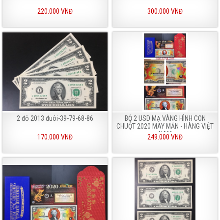
220.000 VNĐ
300.000 VNĐ
2 đô 2013 đuôi-39-79-68-86
BỘ 2 USD MẠ VÀNG HÌNH CON
CHUỘT 2020 MAY MẮN - HÀNG VIỆT
NAM
170.000 VNĐ
249.000 VNĐ