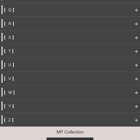
+
Q
+
R
+
S
+
T
+
U
+
V
+
W
+
Y
+
Z
MP Collection