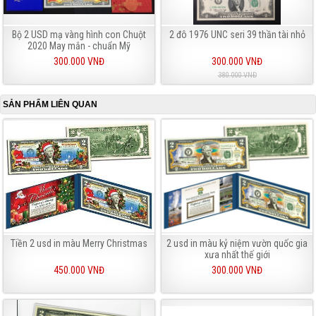
Bộ 2 USD mạ vàng hình con Chuột
2 đô 1976 UNC seri 39 thần tài nhỏ
2020 May mắn - chuẩn Mỹ
300.000 VNĐ
300.000 VNĐ
380.000 VNĐ
SẢN PHẨM LIÊN QUAN
Tiền 2 usd in màu Merry Christmas
2 usd in màu kỷ niệm vườn quốc gia
xưa nhất thế giới
450.000 VNĐ
300.000 VNĐ