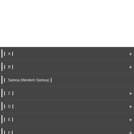
+
A
+
B
Samoa (Western Samoa)
+
C
+
D
+
E
+
F