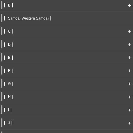
+
B
Samoa (Western Samoa)
+
C
+
D
+
E
+
F
+
G
+
H
+
I
+
J