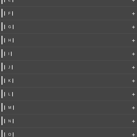
+
E
+
F
+
G
+
H
+
I
+
J
+
K
+
L
+
M
+
N
+
O