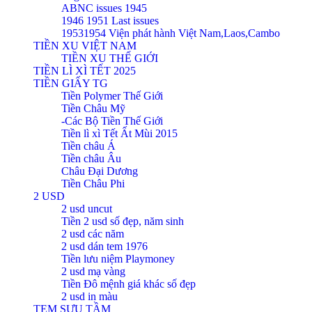
ABNC issues 1945
1946 1951 Last issues
19531954 Viện phát hành Việt Nam,Laos,Cambo
TIỀN XU VIỆT NAM
TIỀN XU THẾ GIỚI
TIỀN LÌ XÌ TẾT 2025
TIỀN GIẤY TG
Tiền Polymer Thế Giới
Tiền Châu Mỹ
-Các Bộ Tiền Thế Giới
Tiền lì xì Tết Ất Mùi 2015
Tiền châu Á
Tiền châu Âu
Châu Đại Dương
Tiền Châu Phi
2 USD
2 usd uncut
Tiền 2 usd số đẹp, năm sinh
2 usd các năm
2 usd dán tem 1976
Tiền lưu niệm Playmoney
2 usd mạ vàng
Tiền Đô mệnh giá khác số đẹp
2 usd in màu
TEM SƯU TẦM