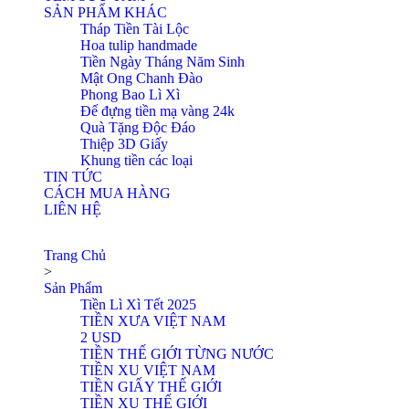
SẢN PHẨM KHÁC
Tháp Tiền Tài Lộc
Hoa tulip handmade
Tiền Ngày Tháng Năm Sinh
Mật Ong Chanh Đào
Phong Bao Lì Xì
Đế đựng tiền mạ vàng 24k
Quà Tặng Độc Đáo
Thiệp 3D Giấy
Khung tiền các loại
TIN TỨC
CÁCH MUA HÀNG
LIÊN HỆ
Trang Chủ
>
Sản Phẩm
Tiền Lì Xì Tết 2025
TIỀN XƯA VIỆT NAM
2 USD
TIỀN THẾ GIỚI TỪNG NƯỚC
TIỀN XU VIỆT NAM
TIỀN GIẤY THẾ GIỚI
TIỀN XU THẾ GIỚI