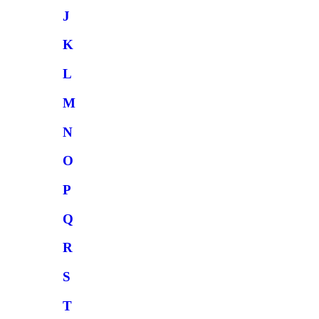
J
K
L
M
N
O
P
Q
R
S
T