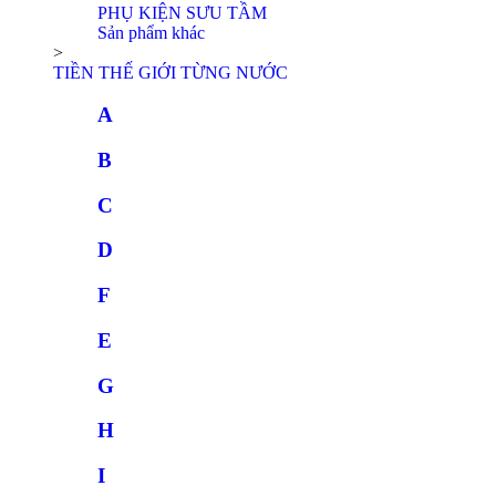
PHỤ KIỆN SƯU TẦM
Sản phẩm khác
>
TIỀN THẾ GIỚI TỪNG NƯỚC
A
B
C
D
F
E
G
H
I