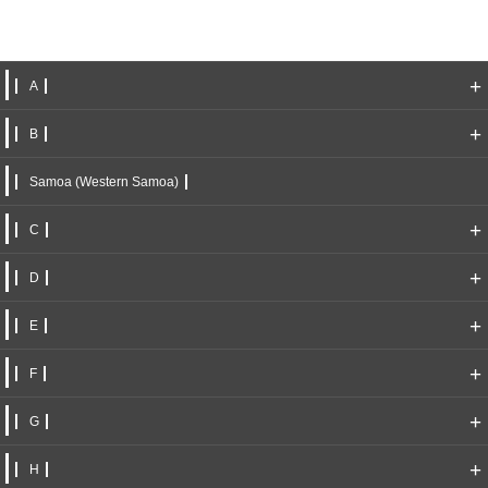
+
A
+
B
Samoa (Western Samoa)
+
C
+
D
+
E
+
F
+
G
+
H