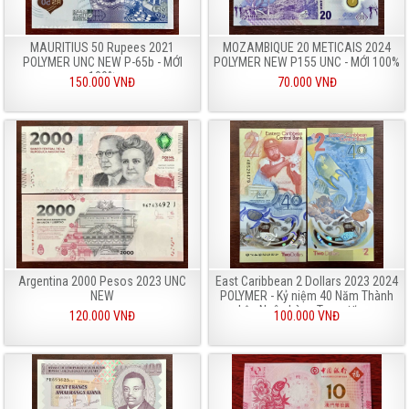
MAURITIUS 50 Rupees 2021
MOZAMBIQUE 20 METICAIS 2024
POLYMER UNC NEW P-65b - MỚI
POLYMER NEW P155 UNC - MỚI 100%
100%
150.000 VNĐ
70.000 VNĐ
Argentina 2000 Pesos 2023 UNC
East Caribbean 2 Dollars 2023 2024
NEW
POLYMER - Kỷ niệm 40 Năm Thành
Lập Ngân hàng Trung Ương
120.000 VNĐ
100.000 VNĐ