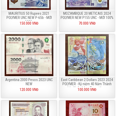
MAURITIUS 50 Rupees 2021
MOZAMBIQUE 20 METICAIS 2024
POLYMER UNC NEW P-65b - MỚI
POLYMER NEW P155 UNC - MỚI 100%
100%
150.000 VNĐ
70.000 VNĐ
Argentina 2000 Pesos 2023 UNC
East Caribbean 2 Dollars 2023 2024
NEW
POLYMER - Kỷ niệm 40 Năm Thành
Lập Ngân hàng Trung Ương
120.000 VNĐ
100.000 VNĐ