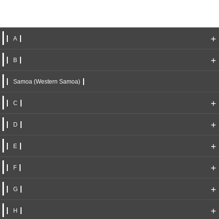
+
A
+
B
Samoa (Western Samoa)
+
C
+
D
+
E
+
F
+
G
+
H