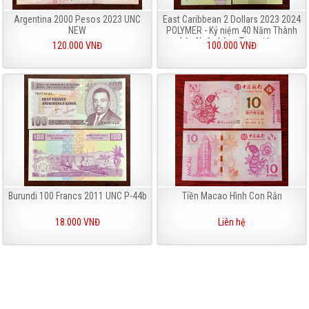
Argentina 2000 Pesos 2023 UNC
East Caribbean 2 Dollars 2023 2024
NEW
POLYMER - Kỷ niệm 40 Năm Thành
Lập Ngân hàng Trung Ương
120.000 VNĐ
100.000 VNĐ
Burundi 100 Francs 2011 UNC P-44b
Tiền Macao Hình Con Rắn
18.000 VNĐ
Liên hệ