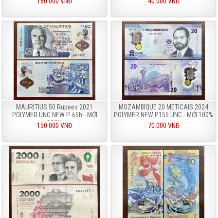
160.000 VNĐ
40.000 VNĐ
MAURITIUS 50 Rupees 2021
MOZAMBIQUE 20 METICAIS 2024
POLYMER UNC NEW P-65b - MỚI
POLYMER NEW P155 UNC - MỚI 100%
100%
150.000 VNĐ
70.000 VNĐ