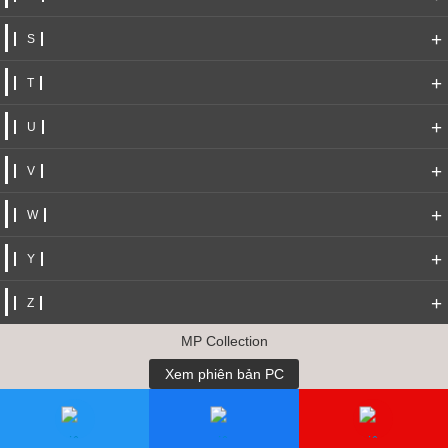
+
S
+
T
+
U
+
V
+
W
+
Y
+
Z
MP Collection
Xem phiên bản PC