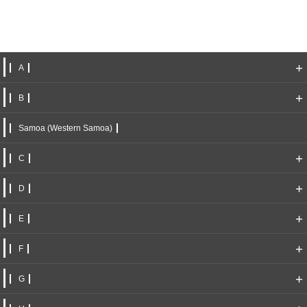
+
A
+
B
Samoa (Western Samoa)
+
C
+
D
+
E
+
F
+
G