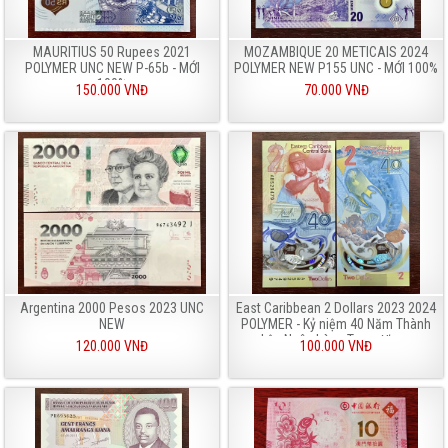
MAURITIUS 50 Rupees 2021
MOZAMBIQUE 20 METICAIS 2024
POLYMER UNC NEW P-65b - MỚI
POLYMER NEW P155 UNC - MỚI 100%
100%
150.000 VNĐ
70.000 VNĐ
Argentina 2000 Pesos 2023 UNC
East Caribbean 2 Dollars 2023 2024
NEW
POLYMER - Kỷ niệm 40 Năm Thành
Lập Ngân hàng Trung Ương
120.000 VNĐ
100.000 VNĐ