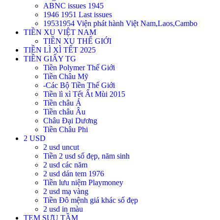
ABNC issues 1945
1946 1951 Last issues
19531954 Viện phát hành Việt Nam,Laos,Cambo
TIỀN XU VIỆT NAM
TIỀN XU THẾ GIỚI
TIỀN LÌ XÌ TẾT 2025
TIỀN GIẤY TG
Tiền Polymer Thế Giới
Tiền Châu Mỹ
-Các Bộ Tiền Thế Giới
Tiền lì xì Tết Ất Mùi 2015
Tiền châu Á
Tiền châu Âu
Châu Đại Dương
Tiền Châu Phi
2 USD
2 usd uncut
Tiền 2 usd số đẹp, năm sinh
2 usd các năm
2 usd dán tem 1976
Tiền lưu niệm Playmoney
2 usd mạ vàng
Tiền Đô mệnh giá khác số đẹp
2 usd in màu
TEM SƯU TẦM