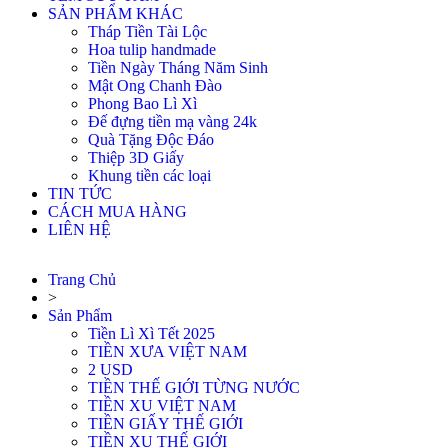
SẢN PHẨM KHÁC
Tháp Tiền Tài Lộc
Hoa tulip handmade
Tiền Ngày Tháng Năm Sinh
Mật Ong Chanh Đào
Phong Bao Lì Xì
Đế đựng tiền mạ vàng 24k
Quà Tặng Độc Đáo
Thiệp 3D Giấy
Khung tiền các loại
TIN TỨC
CÁCH MUA HÀNG
LIÊN HỆ
Trang Chủ
>
Sản Phẩm
Tiền Lì Xì Tết 2025
TIỀN XƯA VIỆT NAM
2 USD
TIỀN THẾ GIỚI TỪNG NƯỚC
TIỀN XU VIỆT NAM
TIỀN GIẤY THẾ GIỚI
TIỀN XU THẾ GIỚI