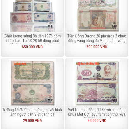
[Chất lượng sáng] Bộ tiền 1976 gồm
Tiền Đông Dương 20 piastres 2 chục
6 tờ 5 hào 1 5 10 20 50 đồng phát
đồng vàng băng đỏ Maria cầm vòng
hành ngay sau ngày độc lập
nguyệt quế
650.000 VNĐ
500.000 VNĐ
5 đồng 1976 đã qua sử dụng với hình
Việt Nam 20 đồng 1985 với hình ảnh
ảnh người dân Việt đánh cá
Chùa Một Cột, sưu tầm tiền thời xưa
[Chất lượng sáng]
29.000 VNĐ
54.000 VNĐ