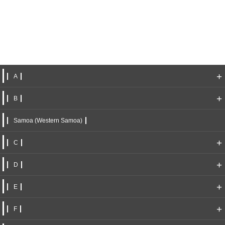
+
A
+
B
Samoa (Western Samoa)
+
C
+
D
+
E
+
F