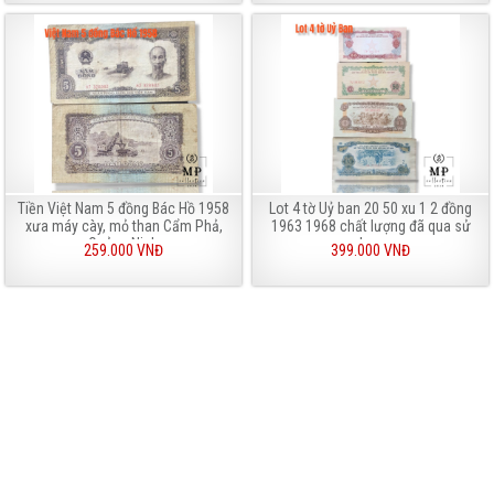
Tiền Việt Nam 5 đồng Bác Hồ 1958
Lot 4 tờ Uỷ ban 20 50 xu 1 2 đồng
xưa máy cày, mỏ than Cẩm Phả,
1963 1968 chất lượng đã qua sử
Quảng Ninh
dụng
259.000 VNĐ
399.000 VNĐ