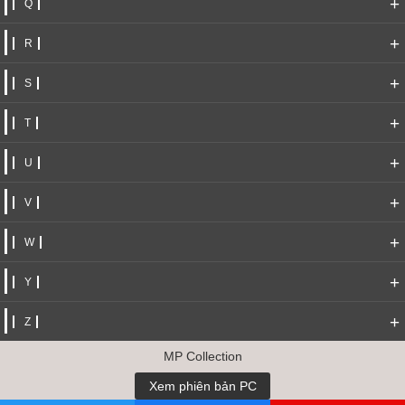
+
Q
+
R
+
S
+
T
+
U
+
V
+
W
+
Y
+
Z
MP Collection
Xem phiên bản PC